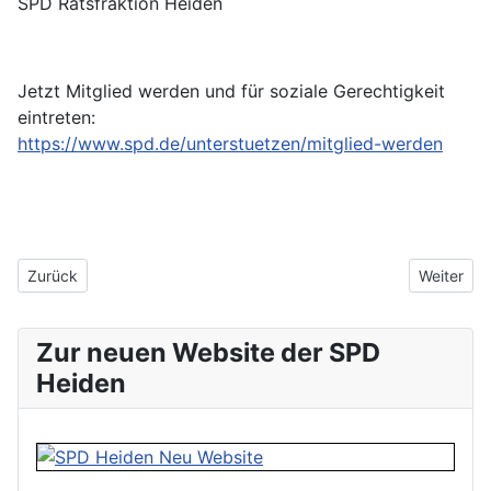
SPD Ratsfraktion Heiden
Jetzt Mitglied werden und für soziale Gerechtigkeit
eintreten:
https://www.spd.de/unterstuetzen/mitglied-werden
Vorheriger Beitrag: Nadine Heselhaus beim Neujahrsempfang un
Nächster 
Zurück
Weiter
Zur neuen Website der SPD
Heiden